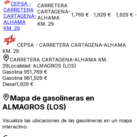
CEPSA -
CARRETERA
CARRETERA
CARTAGENA-
1,769 €
1,929 €
1,929 €
-
CARTAGENA-
ALHAMA
ALHAMA
KM. 29
KM. 29
CEPSA - CARRETERA CARTAGENA-ALHAMA
KM. 29
CARRETERA CARTAGENA-ALHAMA KM.
29
Localidad:
ALMAGROS (LOS)
Gasolina 95
1,769 €
Gasolina 98
1,929 €
Diesel
1,929 €
Mapa de gasolineras en
ALMAGROS (LOS)
Visualiza las ubicaciones de las gasolineras en un mapa
interactivo.