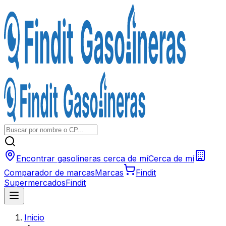
Encontrar gasolineras cerca de mí
Cerca de mí
Comparador de marcas
Marcas
Findit
Supermercados
Findit
Inicio