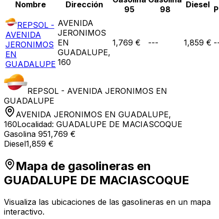
Nombre
Dirección
Diesel
95
98
P
AVENIDA
REPSOL -
JERONIMOS
AVENIDA
EN
1,769 €
---
1,859 €
-
JERONIMOS
GUADALUPE,
EN
160
GUADALUPE
REPSOL - AVENIDA JERONIMOS EN
GUADALUPE
AVENIDA JERONIMOS EN GUADALUPE,
160
Localidad:
GUADALUPE DE MACIASCOQUE
Gasolina 95
1,769 €
Diesel
1,859 €
Mapa de gasolineras en
GUADALUPE DE MACIASCOQUE
Visualiza las ubicaciones de las gasolineras en un mapa
interactivo.