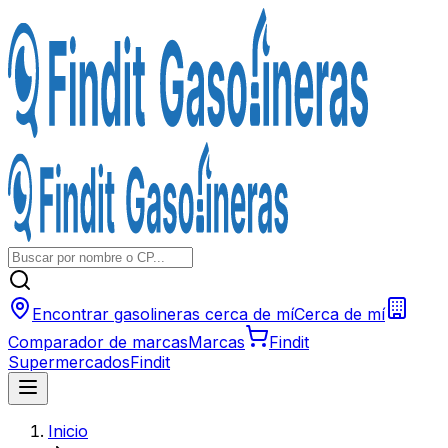
Encontrar gasolineras cerca de mí
Cerca de mí
Comparador de marcas
Marcas
Findit
Supermercados
Findit
Inicio