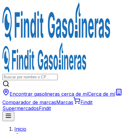
Encontrar gasolineras cerca de mí
Cerca de mí
Comparador de marcas
Marcas
Findit
Supermercados
Findit
Inicio