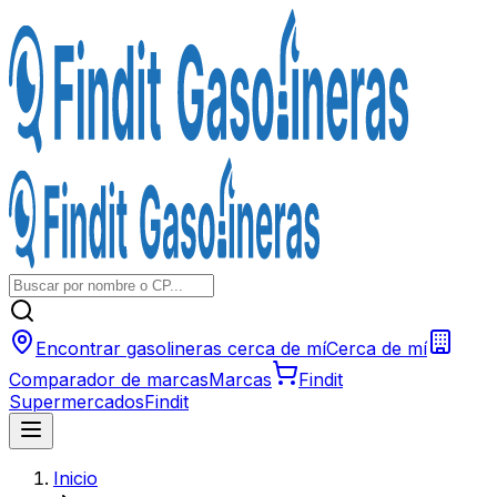
Encontrar gasolineras cerca de mí
Cerca de mí
Comparador de marcas
Marcas
Findit
Supermercados
Findit
Inicio