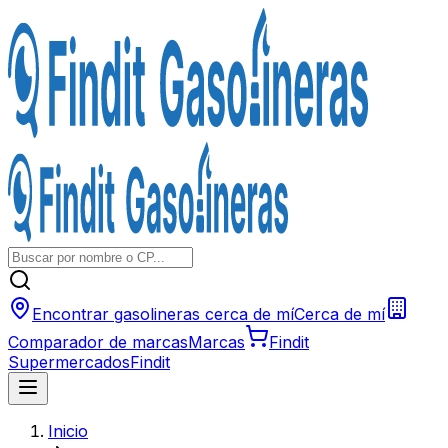
Encontrar gasolineras cerca de mí
Cerca de mí
Comparador de marcas
Marcas
Findit
Supermercados
Findit
Inicio