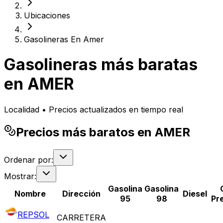
Ubicaciones
Gasolineras En Amer
Gasolineras más baratas
en
AMER
Localidad • Precios actualizados en tiempo real
Precios más baratos en AMER
Ordenar por:
Mostrar:
Gasolina
Gasolina
Nombre
Dirección
Diesel
95
98
Pr
REPSOL
CARRETERA