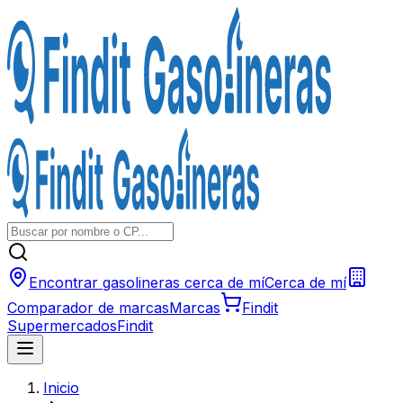
Encontrar gasolineras cerca de mí
Cerca de mí
Comparador de marcas
Marcas
Findit
Supermercados
Findit
Inicio