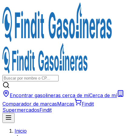
Encontrar gasolineras cerca de mí
Cerca de mí
Comparador de marcas
Marcas
Findit
Supermercados
Findit
Inicio